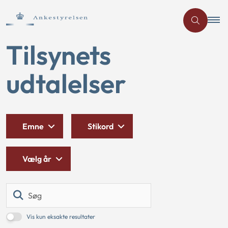
Tilsynets
udtalelser
Emne
Stikord
Vælg år
Søg
Vis kun eksakte resultater