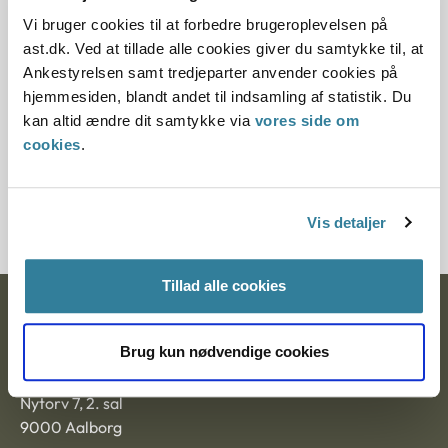
Aktindsigt
Lovvalg
Miljøoplysningsbegrebet
Vi bruger cookies til at forbedre brugeroplevelsen på
Miljøoplysningsloven
Offentlighedsloven
Ankestyrelsen
ast.dk. Ved at tillade alle cookies giver du samtykke til, at
Vallensbæk Kommune havde givet delvist afslag på
Ankestyrelsen samt tredjeparter anvender cookies på
aktindsigt efter offentlighedsloven. Der var søgt om
hjemmesiden, blandt andet til indsamling af statistik. Du
aktindsigt i oplysninger om kommunens græsningsarealer.
kan altid ændre dit samtykke via
vores side om
Ankestyrelsen bad Vallensbæk Kommune om at behandle
cookies
.
sagen igen. Kommunen skulle tage stilling til, om
oplysningerne var omfattet af miljøoplysningslovens regler
om aktindsigt.
Vis detaljer
Tillad alle cookies
Ankestyrelsen
Brug kun nødvendige cookies
Postadresse:
Nytorv 7, 2. sal
9000 Aalborg