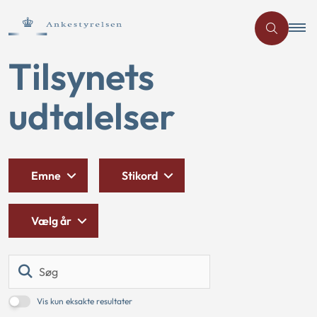
Tilsynets
udtalelser
Emne
Stikord
Vælg år
Søg
Vis kun eksakte resultater