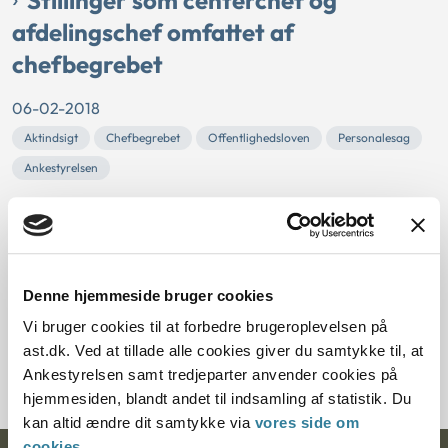
Stillinger som centerchef og
afdelingschef omfattet af
chefbegrebet
06-02-2018
Aktindsigt
Chefbegrebet
Offentlighedsloven
Personalesag
Ankestyrelsen
Aarhus Kommune havde undtaget oplysninger om
eventuelle disciplinære reaktioner over for en centerchef
og en afdelingsleder fra aktindsigt. Kommunen havde
vurderet, at stillingerne ikke var omfattet af chefbegrebet.
Denne hjemmeside bruger cookies
Ankestyrelsen vurderede ud fra de foreliggende
oplysninger, at de konkrete stillinger var omfattet af
Vi bruger cookies til at forbedre brugeroplevelsen på
chefbegrebet.
ast.dk. Ved at tillade alle cookies giver du samtykke til, at
Se ny praksis
Ankestyrelsen samt tredjeparter anvender cookies på
hjemmesiden, blandt andet til indsamling af statistik. Du
kan altid ændre dit samtykke via
vores side om
cookies
.