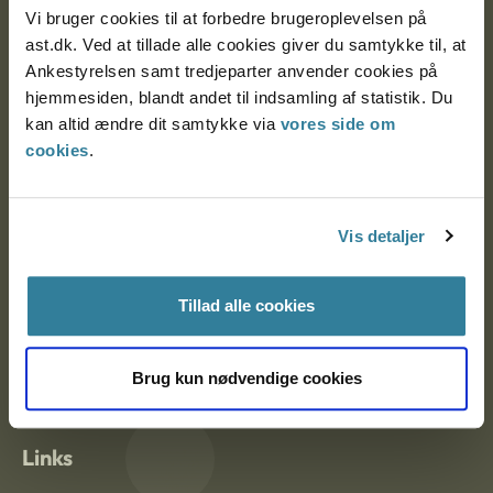
Vi bruger cookies til at forbedre brugeroplevelsen på
Ankestyrelsen Aalborg
ast.dk. Ved at tillade alle cookies giver du samtykke til, at
Ankestyrelsen samt tredjeparter anvender cookies på
hjemmesiden, blandt andet til indsamling af statistik. Du
Ankestyrelsen København
kan altid ændre dit samtykke via
vores side om
cookies
.
EAN: 57 98 000 35 48 21
CVR: 1007 4002
Vis detaljer
Om Ankestyrelsen
Tillad alle cookies
Om Ankestyrelsen
Brug kun nødvendige cookies
Blanketter og kontaktformularer
Links