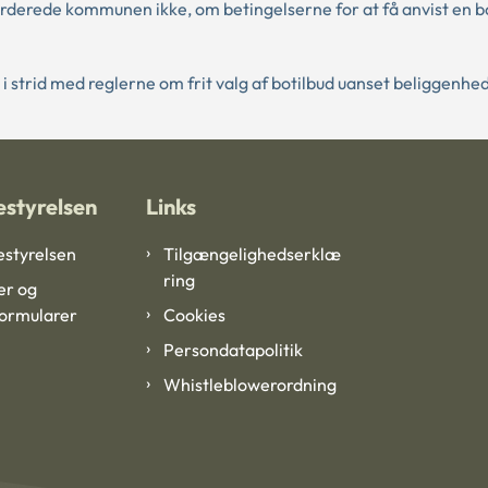
erede kommunen ikke, om betingelserne for at få anvist en bo
 strid med reglerne om frit valg af botilbud uanset beliggenhed
styrelsen
Links
styrelsen
Tilgængelighedserklæ
ring
er og
formularer
Cookies
Persondatapolitik
Whistleblowerordning