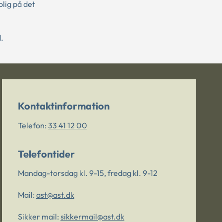
lig på det
.
Kontaktinformation
Telefon:
33 41 12 00
Telefontider
Mandag-torsdag kl. 9-15, fredag kl. 9-12
Mail:
ast@ast.dk
Sikker mail:
sikkermail@ast.dk