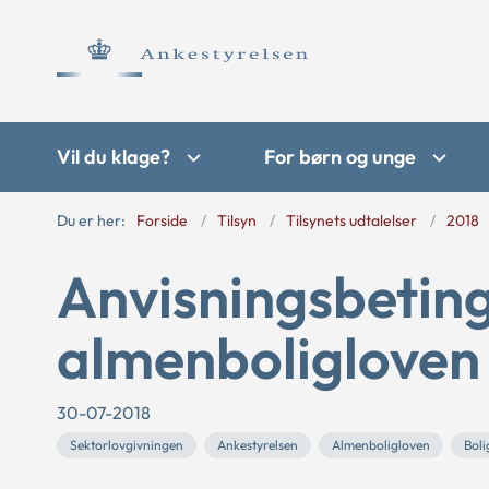
Vil du klage?
For børn og unge
Du er her:
Forside
Tilsyn
Tilsynets udtalelser
2018
Anvisningsbeting
almenboligloven
30-07-2018
Sektorlovgivningen
Ankestyrelsen
Almenboligloven
Boli