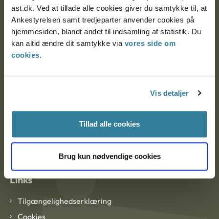
ast.dk. Ved at tillade alle cookies giver du samtykke til, at
Ankestyrelsen samt tredjeparter anvender cookies på
Ankestyrelsen København
hjemmesiden, blandt andet til indsamling af statistik. Du
kan altid ændre dit samtykke via
vores side om
cookies
.
EAN: 57 98 000 35 48 21
CVR: 1007 4002
Vis detaljer
Om Ankestyrelsen
Tillad alle cookies
Om Ankestyrelsen
Blanketter og kontaktformularer
Brug kun nødvendige cookies
Links
Tilgængelighedserklæring
Cookies