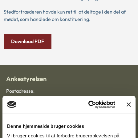
Stedfortræderen havde kun ret til at deltage i den del af
mødet, som handlede om konstituering.
Download PDF
Ankestyrelsen
Postadresse:
Nytorv 7, 2. sal
9000 Aalborg
Denne hjemmeside bruger cookies
Ankestyrelsen Aalborg
Vi bruger cookies til at forbedre brugeroplevelsen på