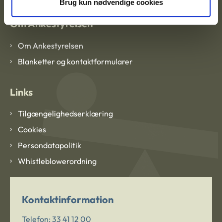
Brug kun nødvendige cookies
Om Ankestyrelsen
Om Ankestyrelsen
Blanketter og kontaktformularer
Links
Tilgængelighedserklæring
Cookies
Persondatapolitik
Whistleblowerordning
Kontaktinformation
Telefon:
33 41 12 00