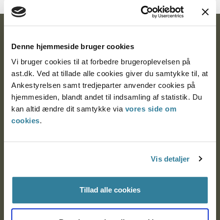
Ankestyrelsen
Denne hjemmeside bruger cookies
Postadresse:
Vi bruger cookies til at forbedre brugeroplevelsen på
ast.dk. Ved at tillade alle cookies giver du samtykke til, at
Nytorv 7, 2. sal
Ankestyrelsen samt tredjeparter anvender cookies på
9000 Aalborg
hjemmesiden, blandt andet til indsamling af statistik. Du
kan altid ændre dit samtykke via
vores side om
cookies
.
Ankestyrelsen Aalborg
Ankestyrelsen København
Vis detaljer
Tillad alle cookies
EAN: 57 98 000 35 48 21
CVR: 1007 4002