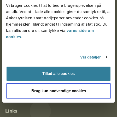
Vi bruger cookies til at forbedre brugeroplevelsen på
ast.dk. Ved at tillade alle cookies giver du samtykke til, at
Ankestyrelsen Aalborg
Ankestyrelsen samt tredjeparter anvender cookies på
hjemmesiden, blandt andet til indsamling af statistik. Du
Ankestyrelsen København
kan altid ændre dit samtykke via
vores side om
cookies
.
EAN: 57 98 000 35 48 21
CVR: 1007 4002
Vis detaljer
Tillad alle cookies
Om Ankestyrelsen
Om Ankestyrelsen
Brug kun nødvendige cookies
Blanketter og kontaktformularer
Links