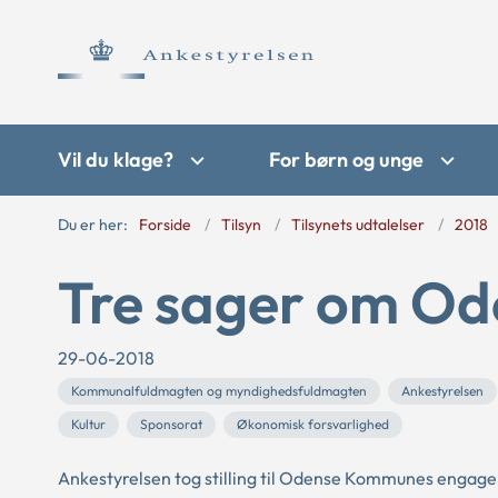
Vil du klage?
For børn og unge
Du er her:
Forside
Tilsyn
Tilsynets udtalelser
2018
Tre sager om O
29-06-2018
Kommunalfuldmagten og myndighedsfuldmagten
Ankestyrelsen
Kultur
Sponsorat
Økonomisk forsvarlighed
Ankestyrelsen tog stilling til Odense Kommunes engagem