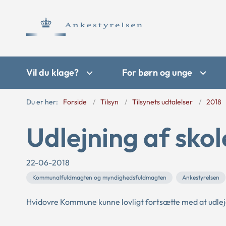
Vil du klage?
For børn og unge
Du er her:
Forside
Tilsyn
Tilsynets udtalelser
2018
Udlejning af skol
22-06-2018
Kommunalfuldmagten og myndighedsfuldmagten
Ankestyrelsen
Hvidovre Kommune kunne lovligt fortsætte med at udleje