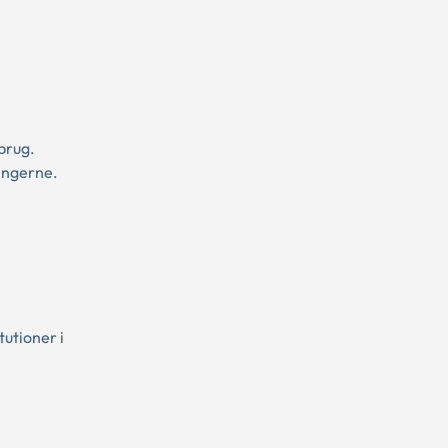
brug.
ningerne.
utioner i