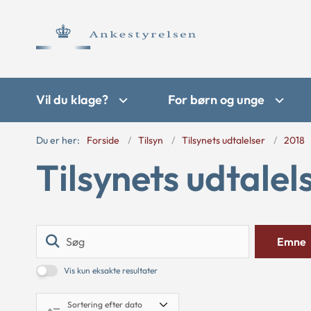
Vil du klage?
For børn og unge
Du er her:
Forside
Tilsyn
Tilsynets udtalelser
2018
Tilsynets udtalel
Søg
Emne
Vis kun eksakte resultater