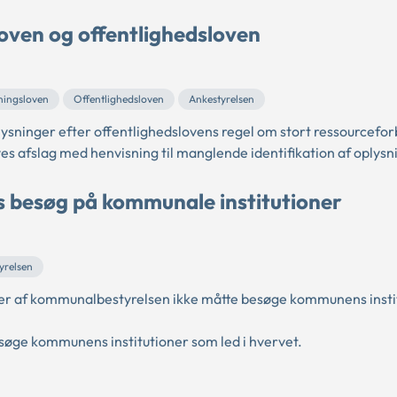
oven og offentlighedsloven
ningsloven
Offentlighedsloven
Ankestyrelsen
ysninger efter offentlighedslovens regel om stort ressourcefor
es afslag med henvisning til manglende identifikation af oplys
besøg på kommunale institutioner
yrelsen
r af kommunalbestyrelsen ikke måtte besøge kommunens instit
øge kommunens institutioner som led i hvervet.