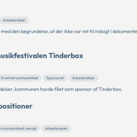
Ankestyrelsen
ed den begrundelse, at der ikke var ret til indsigt i dokumente
sikfestivalen Tinderbox
 til erhvervsvirksomhed
Sponsorat
Ankestyrelsen
elser, kommunen havde fået som sponsor af Tinderbox.
positioner
vsvirksomhed i øvrigt
Ankestyrelsen