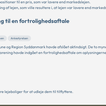
tioner til en pris, som var lavere end markedslejen.
af lejen, som ville resultere i, at lejen var lavere end marked
 til en fortrolighedsaftale
ven
Ankestyrelsen
mmune og Region Syddanmark havde afslået aktindsigt. De to my
 forening havde indgået en fortrolighedsaftale om oplysningern
jeboliger for at udleje dem til tilflyttere.