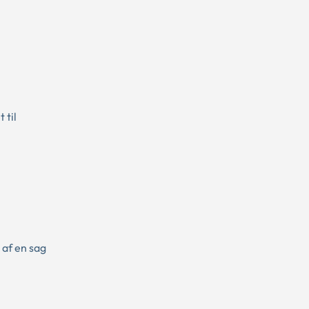
 til
af en sag