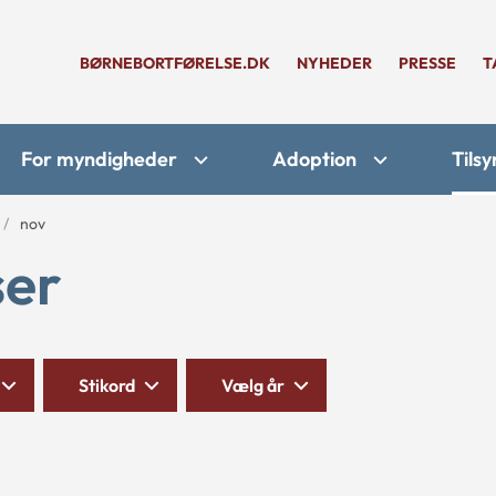
BØRNEBORTFØRELSE.DK
NYHEDER
PRESSE
T
For myndigheder
Adoption
Tilsy
nov
ser
Stikord
Vælg år