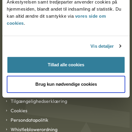
Ankestyrelsen samt tredjeparter anvender cookies på
hjemmesiden, blandt andet til indsamling af statistik. Du
kan altid ændre dit samtykke via
vores side om
EAN: 57 98 000 35 48 21
cookies
.
CVR: 1007 4002
Vis detaljer
Om Ankestyrelsen
Om Ankestyrelsen
Tillad alle cookies
Blanketter og kontaktformularer
Brug kun nødvendige cookies
Links
Tilgængelighedserklæring
Cookies
Persondatapolitik
Whistleblowerordning