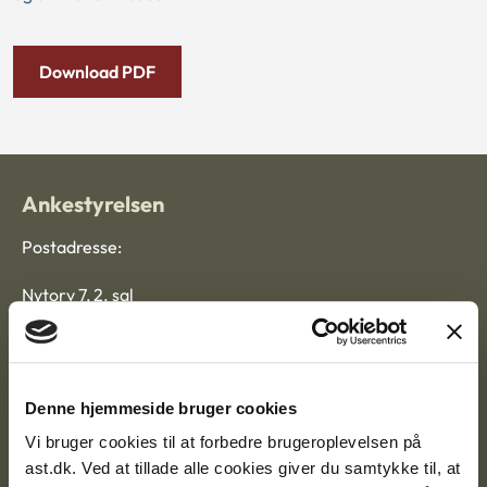
Download PDF
Ankestyrelsen
Postadresse:
Nytorv 7, 2. sal
9000 Aalborg
Ankestyrelsen Aalborg
Denne hjemmeside bruger cookies
Vi bruger cookies til at forbedre brugeroplevelsen på
Ankestyrelsen København
ast.dk. Ved at tillade alle cookies giver du samtykke til, at