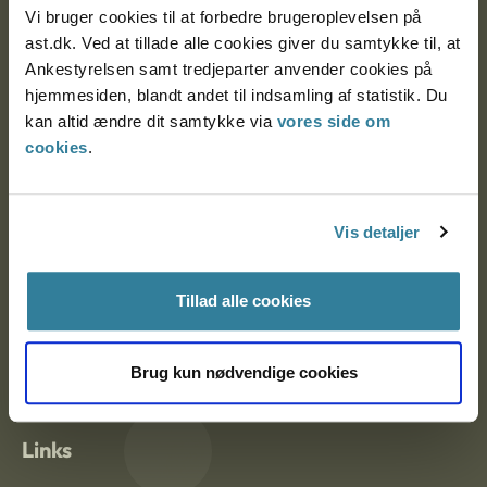
Vi bruger cookies til at forbedre brugeroplevelsen på
Ankestyrelsen Aalborg
ast.dk. Ved at tillade alle cookies giver du samtykke til, at
Ankestyrelsen samt tredjeparter anvender cookies på
hjemmesiden, blandt andet til indsamling af statistik. Du
Ankestyrelsen København
kan altid ændre dit samtykke via
vores side om
cookies
.
EAN: 57 98 000 35 48 21
CVR: 1007 4002
Vis detaljer
Om Ankestyrelsen
Tillad alle cookies
Om Ankestyrelsen
Brug kun nødvendige cookies
Blanketter og kontaktformularer
Links