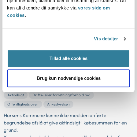
hjemmesiden, blandt andet til indsamling af statistik. Du
kan altid ændre dit samtykke via
vores side om
06-09-2018
cookies
.
Kommunalfuldmagten og myndighedsfuldmagten
Reklame
Kommunal støtte til erhvervsvirksomhed
Ankestyrelsen
Vis detaljer
Det var ulovlig støtte til en frisørsalon, at en borgmester var
med i en video fra salonen.
Tillad alle cookies
Aktindsigt i købesummen for en
grund
Brug kun nødvendige cookies
05-09-2018
Aktindsigt
Drifts- eller forretningsforhold mv.
Offentlighedsloven
Ankestyrelsen
Horsens Kommune kunne ikke med den anførte
begrundelse afslå at give aktindsigt i købesummen for en
grund.