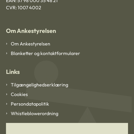
EAN: 57 98 000 35 48 21
CVR: 1007 4002
Om Ankestyrelsen
Om Ankestyrelsen
Blanketter og kontaktformularer
Links
Tilgængelighedserklæring
Cookies
Persondatapolitik
Whistleblowerordning