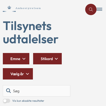
Tilsynets
udtalelser
Emne
Stikord
Vælg år
Søg
Vis kun eksakte resultater