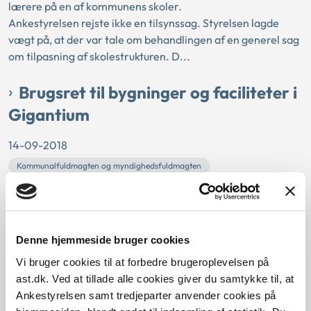
lærere på en af kommunens skoler.
Ankestyrelsen rejste ikke en tilsynssag. Styrelsen lagde
vægt på, at der var tale om behandlingen af en generel sag
om tilpasning af skolestrukturen. D...
Brugsret til bygninger og faciliteter i
Gigantium
14-09-2018
Kommunalfuldmagten og myndighedsfuldmagten
Udlejning/udlån af lokaler
Ankestyrelsen
Aalborg Kommune kunne lovligt give Aalborg Universitet
retten til at bruge ledige bygninger og faciliteter i
Denne hjemmeside bruger cookies
Gigantium.
Vi bruger cookies til at forbedre brugeroplevelsen på
Borgmesters medvirken i en video
ast.dk. Ved at tillade alle cookies giver du samtykke til, at
Ankestyrelsen samt tredjeparter anvender cookies på
fra en frisørsalon