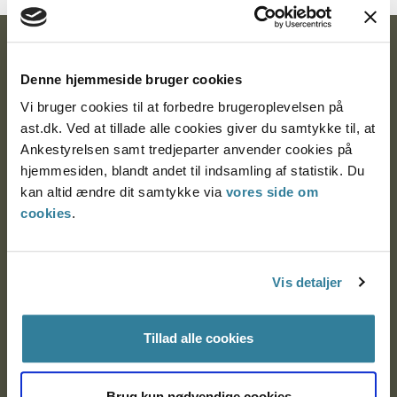
Ankestyrelsen
Denne hjemmeside bruger cookies
Postadresse:
Vi bruger cookies til at forbedre brugeroplevelsen på
ast.dk. Ved at tillade alle cookies giver du samtykke til, at
Nytorv 7, 2. sal
Ankestyrelsen samt tredjeparter anvender cookies på
9000 Aalborg
hjemmesiden, blandt andet til indsamling af statistik. Du
kan altid ændre dit samtykke via
vores side om
cookies
.
Ankestyrelsen Aalborg
Ankestyrelsen København
Vis detaljer
Tillad alle cookies
EAN: 57 98 000 35 48 21
CVR: 1007 4002
Brug kun nødvendige cookies