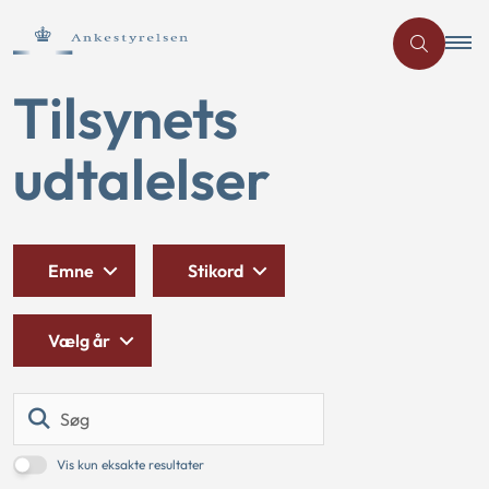
Tilsynets
udtalelser
Emne
Stikord
Vælg år
Søg
Vis kun eksakte resultater