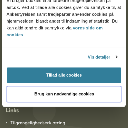
Vi bruger cookies til at forbedre brugeroplevelsen på
Ankestyrelsen Aalborg
ast.dk. Ved at tillade alle cookies giver du samtykke til, at
Ankestyrelsen samt tredjeparter anvender cookies på
Ankestyrelsen København
hjemmesiden, blandt andet til indsamling af statistik. Du
kan altid ændre dit samtykke via
vores side om
cookies
.
EAN: 57 98 000 35 48 21
CVR: 1007 4002
Vis detaljer
Om Ankestyrelsen
Tillad alle cookies
Om Ankestyrelsen
Blanketter og kontaktformularer
Brug kun nødvendige cookies
Links
Tilgængelighedserklæring