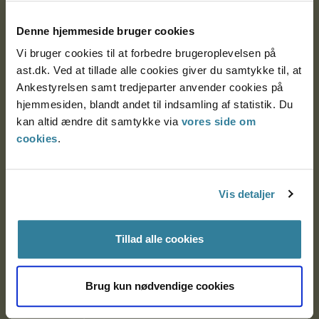
Postadresse:
Denne hjemmeside bruger cookies
Nytorv 7, 2. sal
Vi bruger cookies til at forbedre brugeroplevelsen på
9000 Aalborg
ast.dk. Ved at tillade alle cookies giver du samtykke til, at
Ankestyrelsen samt tredjeparter anvender cookies på
hjemmesiden, blandt andet til indsamling af statistik. Du
Ankestyrelsen Aalborg
kan altid ændre dit samtykke via
vores side om
cookies
.
Ankestyrelsen København
Vis detaljer
EAN: 57 98 000 35 48 21
CVR: 1007 4002
Tillad alle cookies
Om Ankestyrelsen
Brug kun nødvendige cookies
Om Ankestyrelsen