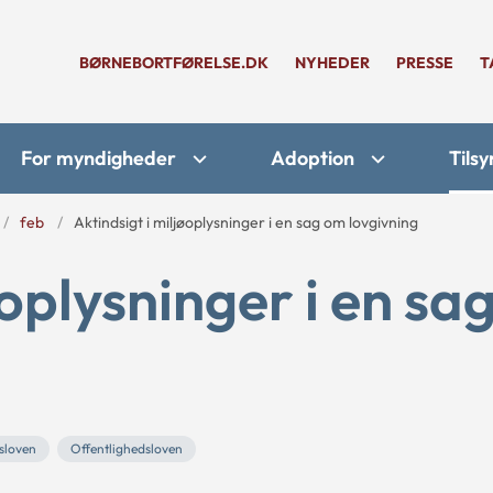
BØRNEBORTFØRELSE.DK
NYHEDER
PRESSE
T
For myndigheder
Adoption
Tilsy
feb
Aktindsigt i miljøoplysninger i en sag om lovgivning
øoplysninger i en sa
sloven
Offentlighedsloven