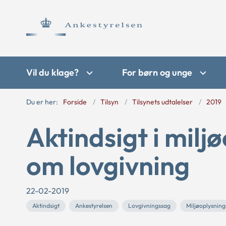
Vil du klage?
For børn og unge
Du er her:
Forside
Tilsyn
Tilsynets udtalelser
2019
Aktindsigt i milj
om lovgivning
22-02-2019
Aktindsigt
Ankestyrelsen
Lovgivningssag
Miljøoplysning