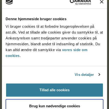
Ankestyrelsen
Denne hjemmeside bruger cookies
Postadresse:
Vi bruger cookies til at forbedre brugeroplevelsen på
Nytorv 7, 2. sal
ast.dk. Ved at tillade alle cookies giver du samtykke til, at
9000 Aalborg
Ankestyrelsen samt tredjeparter anvender cookies på
hjemmesiden, blandt andet til indsamling af statistik. Du
kan altid ændre dit samtykke via
vores side om
Ankestyrelsen Aalborg
cookies
.
Ankestyrelsen København
Vis detaljer
EAN: 57 98 000 35 48 21
Tillad alle cookies
CVR: 1007 4002
Brug kun nødvendige cookies