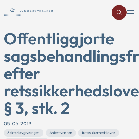
Offentliggjorte
sagsbehandlingsfr
efter
retssikkerhedslov
§ 3, stk. 2
05-06-2019
Sektorlovgivningen
Ankestyrelsen
Retssikkerhedsloven