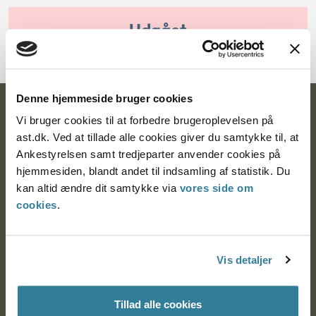
Udgået
Denne hjemmeside bruger cookies
Ankestyrelsen
Vi bruger cookies til at forbedre brugeroplevelsen på
ast.dk. Ved at tillade alle cookies giver du samtykke til, at
Postadresse:
Ankestyrelsen samt tredjeparter anvender cookies på
hjemmesiden, blandt andet til indsamling af statistik. Du
Nytorv 7, 2. sal
kan altid ændre dit samtykke via
vores side om
9000 Aalborg
cookies
.
Ankestyrelsen Aalborg
Vis detaljer
Ankestyrelsen København
Tillad alle cookies