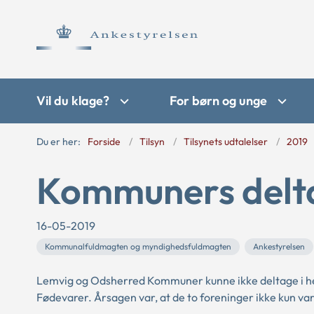
Vil du klage?
For børn og unge
Du er her:
Forside
Tilsyn
Tilsynets udtalelser
2019
Kommuners delta
16-05-2019
Kommunalfuldmagten og myndighedsfuldmagten
Ankestyrelsen
Lemvig og Odsherred Kommuner kunne ikke deltage i he
Fødevarer. Årsagen var, at de to foreninger ikke kun v