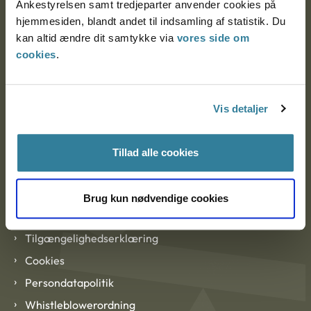
Ankestyrelsen samt tredjeparter anvender cookies på
hjemmesiden, blandt andet til indsamling af statistik. Du
kan altid ændre dit samtykke via
vores side om
EAN: 57 98 000 35 48 21
cookies
.
CVR: 1007 4002
Vis detaljer
Om Ankestyrelsen
Om Ankestyrelsen
Tillad alle cookies
Blanketter og kontaktformularer
Brug kun nødvendige cookies
Links
Tilgængelighedserklæring
Cookies
Persondatapolitik
Whistleblowerordning