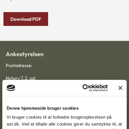
Download PDF
Ankestyrelsen
Postadresse:
Nytorv 7, 2. sal
9000 Aalborg
Ankestyrelsen Aalborg
Denne hjemmeside bruger cookies
Vi bruger cookies til at forbedre brugeroplevelsen på
Ankestyrelsen København
ast.dk. Ved at tillade alle cookies giver du samtykke til, at