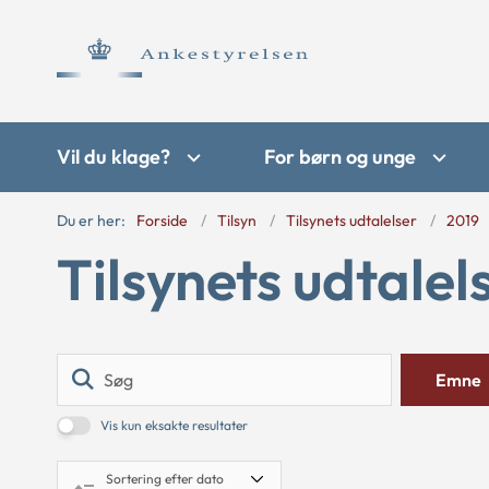
Vil du klage?
For børn og unge
Du er her:
Forside
Tilsyn
Tilsynets udtalelser
2019
Tilsynets udtalel
Søg
Emne
Vis kun eksakte resultater