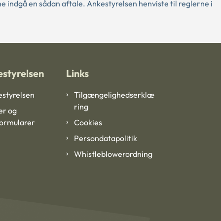
 indgå en sådan aftale. Ankestyrelsen henviste til reglerne i
styrelsen
Links
styrelsen
Tilgængelighedserklæ
ring
er og
formularer
Cookies
Persondatapolitik
Whistleblowerordning