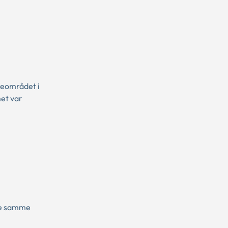
reområdet i
et var
vde samme