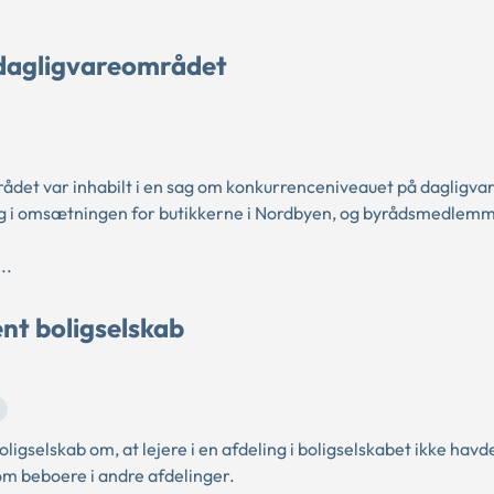
 dagligvareområdet
det var inhabilt i en sag om konkurrenceniveauet på dagligva
 i omsætningen for butikkerne i Nordbyen, og byrådsmedlemm
..
nt boligselskab
gselskab om, at lejere i en afdeling i boligselskabet ikke ha
g som beboere i andre afdelinger.