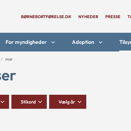
BØRNEBORTFØRELSE.DK
NYHEDER
PRESSE
T
For myndigheder
Adoption
Tilsy
mar
ser
Stikord
Vælg år