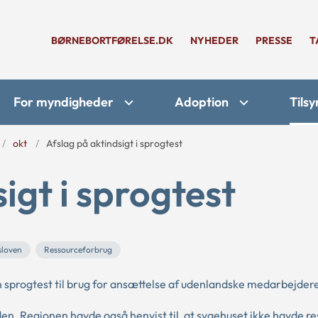
BØRNEBORTFØRELSE.DK
NYHEDER
PRESSE
T
For myndigheder
Adoption
Tilsy
okt
Afslag på aktindsigt i sprogtest
igt i sprogtest
sloven
Ressourceforbrug
n sprogtest til brug for ansættelse af udenlandske medarbejder
en. Regionen havde også henvist til, at sygehuset ikke havde res