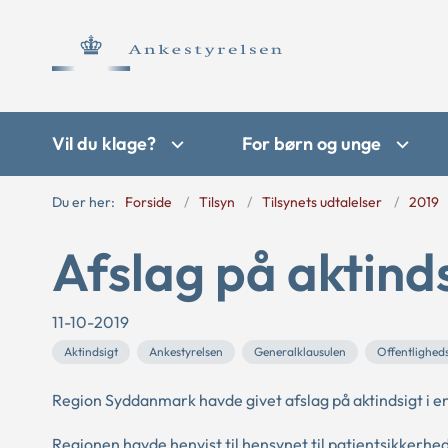
Vil du klage?
For børn og unge
Du er her:
Forside
Tilsyn
Tilsynets udtalelser
2019
Afslag på aktinds
11-10-2019
Aktindsigt
Ankestyrelsen
Generalklausulen
Offentlighed
Region Syddanmark havde givet afslag på aktindsigt i e
Regionen havde henvist til hensynet til patientsikkerhed