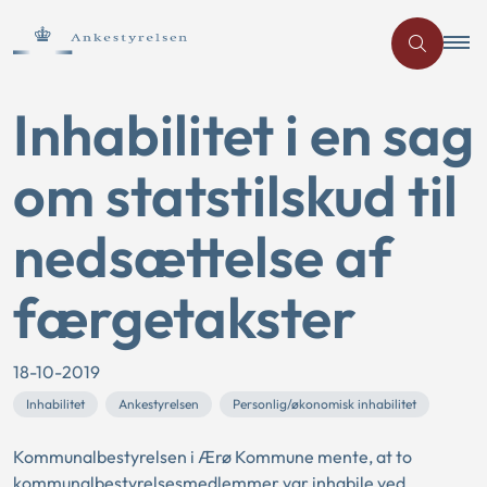
Inhabilitet i en sag
om statstilskud til
nedsættelse af
færgetakster
18-10-2019
Inhabilitet
Ankestyrelsen
Personlig/økonomisk inhabilitet
Kommunalbestyrelsen i Ærø Kommune mente, at to
kommunalbestyrelsesmedlemmer var inhabile ved