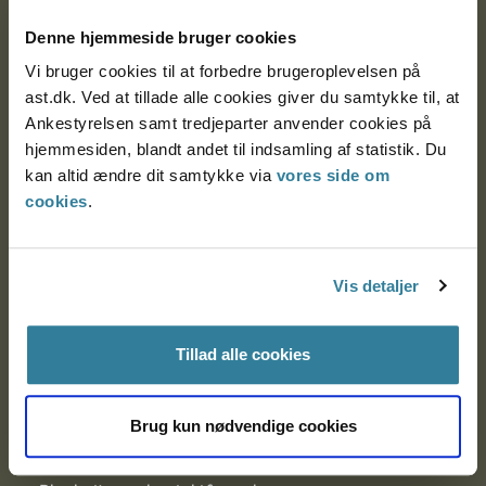
Denne hjemmeside bruger cookies
Nytorv 7, 2. sal
9000 Aalborg
Vi bruger cookies til at forbedre brugeroplevelsen på
ast.dk. Ved at tillade alle cookies giver du samtykke til, at
Ankestyrelsen samt tredjeparter anvender cookies på
Ankestyrelsen Aalborg
hjemmesiden, blandt andet til indsamling af statistik. Du
kan altid ændre dit samtykke via
vores side om
cookies
.
Ankestyrelsen København
Vis detaljer
EAN: 57 98 000 35 48 21
CVR: 1007 4002
Tillad alle cookies
Om Ankestyrelsen
Brug kun nødvendige cookies
Om Ankestyrelsen