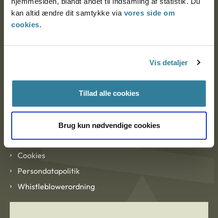
hjemmesiden, blandt andet til indsamling af statistik. Du
EAN: 57 98 000 35 48 21
kan altid ændre dit samtykke via
vores side om
CVR: 1007 4002
cookies
.
Om Ankestyrelsen
Vis detaljer
Om Ankestyrelsen
Blanketter og kontaktformularer
Tillad alle cookies
Links
Brug kun nødvendige cookies
Tilgængelighedserklæring
Cookies
Persondatapolitik
Whistleblowerordning