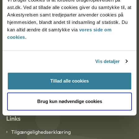
Ankestyrelsen Aalborg
ast.dk. Ved at tillade alle cookies giver du samtykke til, at
Ankestyrelsen samt tredjeparter anvender cookies på
Ankestyrelsen København
hjemmesiden, blandt andet til indsamling af statistik. Du
kan altid ændre dit samtykke via
vores side om
cookies
.
EAN: 57 98 000 35 48 21
CVR: 1007 4002
Vis detaljer
Om Ankestyrelsen
Tillad alle cookies
Om Ankestyrelsen
Blanketter og kontaktformularer
Brug kun nødvendige cookies
Links
Tilgængelighedserklæring