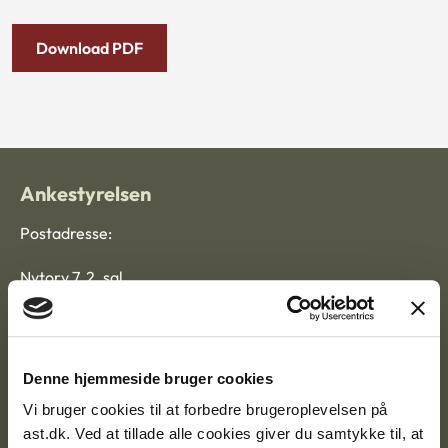
Download PDF
Ankestyrelsen
Postadresse:
Nytorv 7, 2. sal
9000 Aalborg
Ankestyrelsen Aalborg
Denne hjemmeside bruger cookies
Vi bruger cookies til at forbedre brugeroplevelsen på
ast.dk. Ved at tillade alle cookies giver du samtykke til, at
Ankestyrelsen København