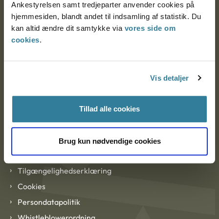
Ankestyrelsen samt tredjeparter anvender cookies på
hjemmesiden, blandt andet til indsamling af statistik. Du
kan altid ændre dit samtykke via
vores side om
EAN: 57 98 000 35 48 21
cookies
.
CVR: 1007 4002
Vis detaljer
Om Ankestyrelsen
Om Ankestyrelsen
Tillad alle cookies
Blanketter og kontaktformularer
Brug kun nødvendige cookies
Links
Tilgængelighedserklæring
Cookies
Persondatapolitik
Whistleblowerordning