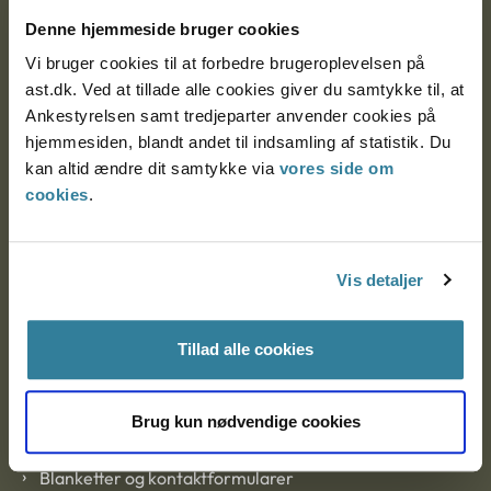
Nytorv 7, 2. sal
Denne hjemmeside bruger cookies
9000 Aalborg
Vi bruger cookies til at forbedre brugeroplevelsen på
ast.dk. Ved at tillade alle cookies giver du samtykke til, at
Ankestyrelsen samt tredjeparter anvender cookies på
Ankestyrelsen Aalborg
hjemmesiden, blandt andet til indsamling af statistik. Du
kan altid ændre dit samtykke via
vores side om
cookies
.
Ankestyrelsen København
Vis detaljer
EAN: 57 98 000 35 48 21
CVR: 1007 4002
Tillad alle cookies
Om Ankestyrelsen
Brug kun nødvendige cookies
Om Ankestyrelsen
Blanketter og kontaktformularer