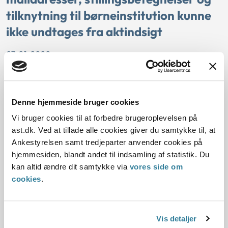
tilknytning til børneinstitution kunne
ikke undtages fra aktindsigt
07-01-2020
Aktindsigt
Offentlighedsloven
Private forhold
Ankestyrelsen
Køge Kommune havde givet afslag på aktindsigt i nogle
forældres navne, e-mailadresser, stillingsbetegnelser og
Denne hjemmeside bruger cookies
tilknytning til en børneinstitution.
Vi bruger cookies til at forbedre brugeroplevelsen på
Ankestyrelsen vurderede, at oplysningerne ikke var
ast.dk. Ved at tillade alle cookies giver du samtykke til, at
oplysninger om private forhold, der kunne undtages efter
Ankestyrelsen samt tredjeparter anvender cookies på
offentlighedslovens § 30, nr. 1.
hjemmesiden, blandt andet til indsamling af statistik. Du
kan altid ændre dit samtykke via
vores side om
Aktindsigt i offentliggjorte
cookies
.
oplysninger
07-01-2020
Vis detaljer