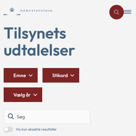
Tilsynets
udtalelser
Emne
Stikord
Vælg år
Søg
Vis kun eksakte resultater