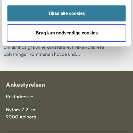
Aktindsigt
Ekstrahering
Ankestyrelsen
Frederiksberg Kommune havde givet afslag på aktindsigt i
Tillad alle cookies
relevante faktiske oplysninger med henvisning til, at
oplysningerne var offentligt tilgængelige.
Ankestyrelsen vurderede, at kommunens henvisning til den
Brug kun nødvendige cookies
offentlige tilgængelighed ikke var så præcis, at anmoderen
om aktindsigt kunne konstatere, hvilke konkrete
oplysninger kommunen havde und...
Ankestyrelsen
Postadresse:
Nytorv 7, 2. sal
9000 Aalborg