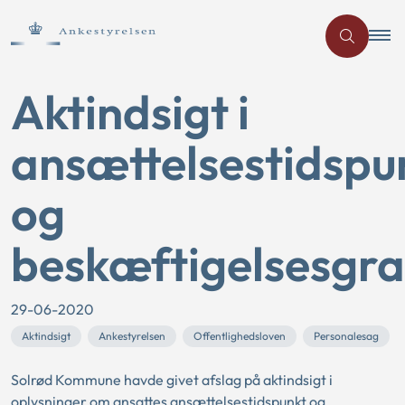
Aktindsigt i
ansættelsestidspu
og
beskæftigelsesgr
29-06-2020
Aktindsigt
Ankestyrelsen
Offentlighedsloven
Personalesag
Solrød Kommune havde givet afslag på aktindsigt i
oplysninger om ansattes ansættelsestidspunkt og