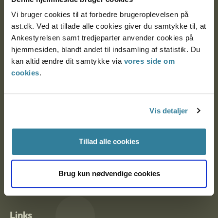
Vi bruger cookies til at forbedre brugeroplevelsen på
ast.dk. Ved at tillade alle cookies giver du samtykke til, at
Ankestyrelsen Aalborg
Ankestyrelsen samt tredjeparter anvender cookies på
hjemmesiden, blandt andet til indsamling af statistik. Du
Ankestyrelsen København
kan altid ændre dit samtykke via
vores side om
cookies
.
EAN: 57 98 000 35 48 21
CVR: 1007 4002
Vis detaljer
Tillad alle cookies
Om Ankestyrelsen
Om Ankestyrelsen
Brug kun nødvendige cookies
Blanketter og kontaktformularer
Links