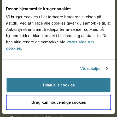
Denne hjemmeside bruger cookies
Nytorv 7, 2. sal
9000 Aalborg
Vi bruger cookies til at forbedre brugeroplevelsen på
ast.dk. Ved at tillade alle cookies giver du samtykke til, at
Ankestyrelsen samt tredjeparter anvender cookies på
Ankestyrelsen Aalborg
hjemmesiden, blandt andet til indsamling af statistik. Du
kan altid ændre dit samtykke via
vores side om
cookies
.
Ankestyrelsen København
Vis detaljer
EAN: 57 98 000 35 48 21
CVR: 1007 4002
Tillad alle cookies
Om Ankestyrelsen
Brug kun nødvendige cookies
Om Ankestyrelsen