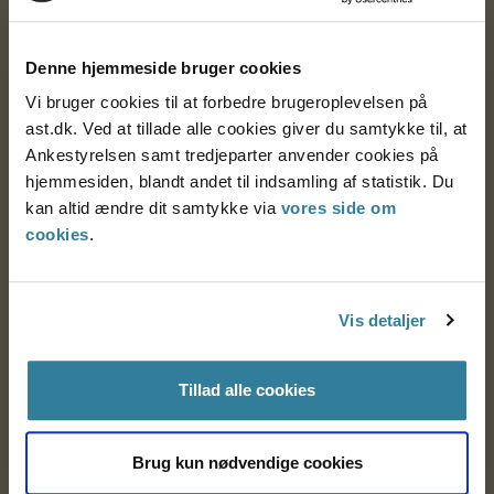
Ankestyrelsen
Postadresse:
Denne hjemmeside bruger cookies
Nytorv 7, 2. sal
Vi bruger cookies til at forbedre brugeroplevelsen på
9000 Aalborg
ast.dk. Ved at tillade alle cookies giver du samtykke til, at
Ankestyrelsen samt tredjeparter anvender cookies på
hjemmesiden, blandt andet til indsamling af statistik. Du
kan altid ændre dit samtykke via
vores side om
Ankestyrelsen Aalborg
cookies
.
Ankestyrelsen København
Vis detaljer
EAN: 57 98 000 35 48 21
CVR: 1007 4002
Tillad alle cookies
Brug kun nødvendige cookies
Om Ankestyrelsen