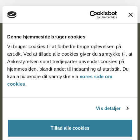
Ankestyrelsen
Denne hjemmeside bruger cookies
Vi bruger cookies til at forbedre brugeroplevelsen på
Postadresse:
ast.dk. Ved at tillade alle cookies giver du samtykke til, at
Ankestyrelsen samt tredjeparter anvender cookies på
Nytorv 7, 2. sal
hjemmesiden, blandt andet til indsamling af statistik. Du
9000 Aalborg
kan altid ændre dit samtykke via
vores side om
cookies
.
Ankestyrelsen Aalborg
Vis detaljer
Ankestyrelsen København
Tillad alle cookies
EAN: 57 98 000 35 48 21