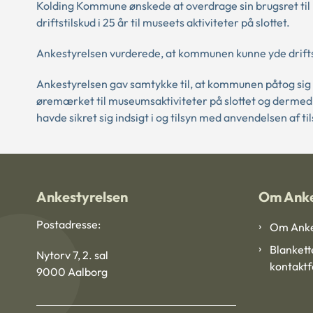
Kolding Kommune ønskede at overdrage sin brugsret til Kol
driftstilskud i 25 år til museets aktiviteter på slottet.
Ankestyrelsen vurderede, at kommunen kunne yde drif
Ankestyrelsen gav samtykke til, at kommunen påtog sig fo
øremærket til museumsaktiviteter på slottet og derme
havde sikret sig indsigt i og tilsyn med anvendelsen af ti
Ankestyrelsen
Om Anke
Postadresse:
Om Anke
Blankett
Nytorv 7, 2. sal
kontakt
9000 Aalborg