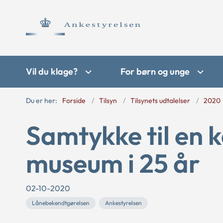
Vil du klage?
For børn og unge
Du er her:
Forside
Tilsyn
Tilsynets udtalelser
2020
Samtykke til en k
museum i 25 år
02-10-2020
Lånebekendtgørelsen
Ankestyrelsen