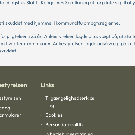
dingshus Slot til Kongernes Samling og at forpligte sig til at y
tstilskuddet med hjemmel i kommunalfuldmagtsreglerne.
rpligtelsen i 25 år. Ankestyrelsen lagde bl.a. vægt på, at støtt
d aktiviteter i kommunen. Ankestyrelsen lagde også vægt på, 
lskuddet.
styrelsen
Links
styrelsen
Tilgængelighedserklæ
ring
er og
formularer
Cookies
Persondatapolitik
Whistleblowerordning