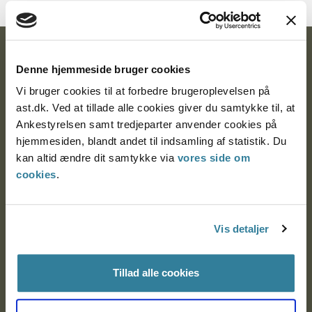
Ankestyrelsen
Denne hjemmeside bruger cookies
Postadresse:
Vi bruger cookies til at forbedre brugeroplevelsen på
ast.dk. Ved at tillade alle cookies giver du samtykke til, at
Nytorv 7, 2. sal
Ankestyrelsen samt tredjeparter anvender cookies på
9000 Aalborg
hjemmesiden, blandt andet til indsamling af statistik. Du
kan altid ændre dit samtykke via
vores side om
cookies
.
Ankestyrelsen Aalborg
Ankestyrelsen København
Vis detaljer
Tillad alle cookies
EAN: 57 98 000 35 48 21
CVR: 1007 4002