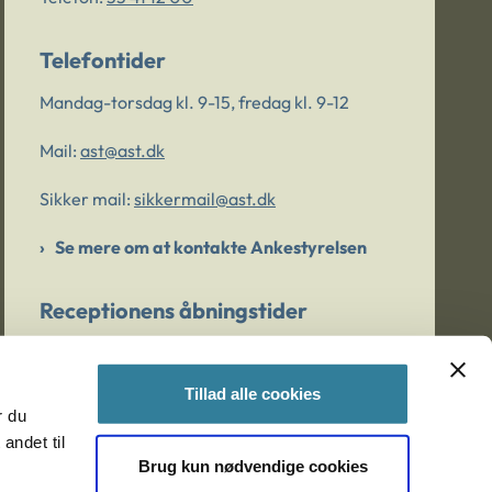
Telefontider
Mandag-torsdag kl. 9-15, fredag kl. 9-12
Mail:
ast@ast.dk
Sikker mail:
sikkermail@ast.dk
Se mere om at kontakte Ankestyrelsen
Receptionens åbningstider
Mandag-torsdag kl. 9-15, fredag kl. 9-13
Tillad alle cookies
r du
Er du bekymret for et barn/en ung?
andet til
Brug kun nødvendige cookies