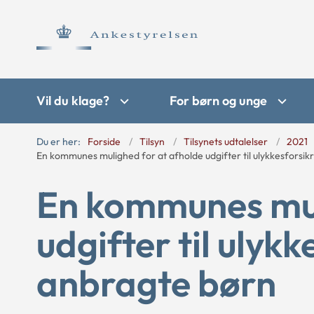
Vil du klage?
For børn og unge
Du er her:
Forside
Tilsyn
Tilsynets udtalelser
2021
En kommunes mulighed for at afholde udgifter til ulykkesforsik
En kommunes mul
udgifter til ulykk
anbragte børn