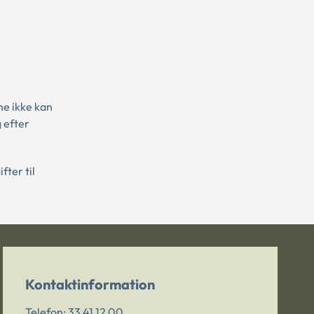
ne ikke kan
 efter
fter til
Kontaktinformation
Telefon:
33 41 12 00