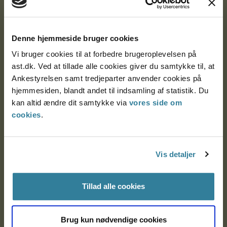
Ankestyrelsen
Postadresse:
Denne hjemmeside bruger cookies
Vi bruger cookies til at forbedre brugeroplevelsen på
Nytorv 7, 2. sal
ast.dk. Ved at tillade alle cookies giver du samtykke til, at
9000 Aalborg
Ankestyrelsen samt tredjeparter anvender cookies på
hjemmesiden, blandt andet til indsamling af statistik. Du
kan altid ændre dit samtykke via
vores side om
Ankestyrelsen Aalborg
cookies
.
Ankestyrelsen København
Vis detaljer
EAN: 57 98 000 35 48 21
Tillad alle cookies
CVR: 1007 4002
Brug kun nødvendige cookies