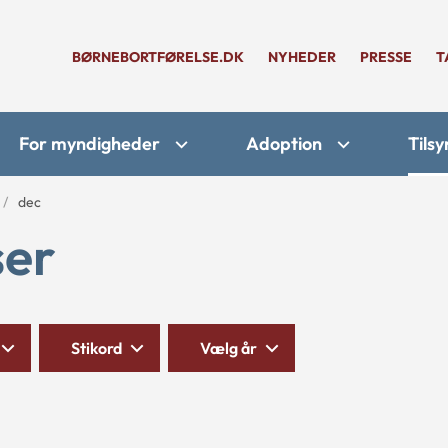
BØRNEBORTFØRELSE.DK
NYHEDER
PRESSE
T
For myndigheder
Adoption
Tilsy
dec
ser
Stikord
Vælg år