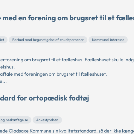
med en forening om brugsret til et fælle
iet
Forbud mod begunstigelse af enkeltpersoner
Kommunal interesse
orening om brugsret til et fælleshus. Fælleshuset skulle indgå
elshus.
ftale med foreningen om brugsret til fælleshuset.
e...
dard for ortopædisk fodtøj
 og beskæftigelse
Ankestyrelsen
tede Gladsaxe Kommune sin kvalitetsstandard, så der ikke læng