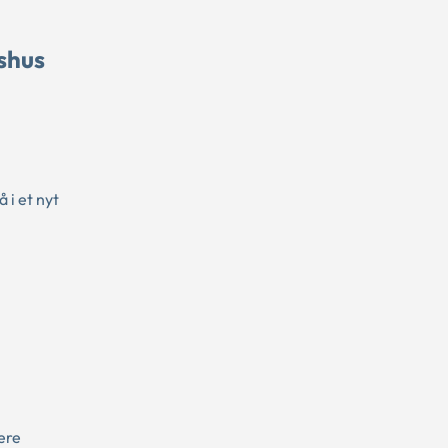
shus
 i et nyt
ere