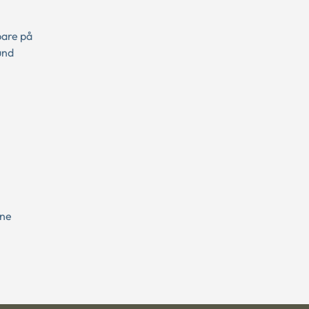
pare på
und
nne