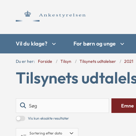
Vil du klage?
For børn og unge
Du er her:
Forside
Tilsyn
Tilsynets udtalelser
2021
Tilsynets udtalel
Søg
Emne
Vis kun eksakte resultater