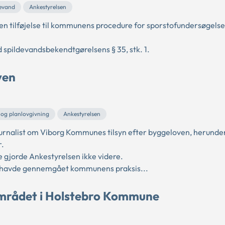
evand
Ankestyrelsen
en tilføjelse til kommunens procedure for sporstofundersøgelser
d spildevandsbekendtgørelsens § 35, stk. 1.
ven
 og planlovgivning
Ankestyrelsen
urnalist om Viborg Kommunes tilsyn efter byggeloven, herunde
r.
 gjorde Ankestyrelsen ikke videre.
e havde gennemgået kommunens praksis...
området i Holstebro Kommune