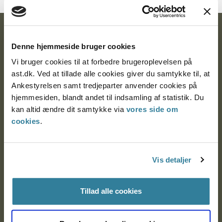
Ankestyrelsen
Denne hjemmeside bruger cookies
Postadresse:
Vi bruger cookies til at forbedre brugeroplevelsen på
ast.dk. Ved at tillade alle cookies giver du samtykke til, at
Nytorv 7, 2. sal
Ankestyrelsen samt tredjeparter anvender cookies på
9000 Aalborg
hjemmesiden, blandt andet til indsamling af statistik. Du
kan altid ændre dit samtykke via
vores side om
cookies
.
Ankestyrelsen Aalborg
Ankestyrelsen København
Vis detaljer
Tillad alle cookies
EAN: 57 98 000 35 48 21
CVR: 1007 4002