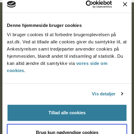
Ankestyrelsen
Denne hjemmeside bruger cookies
Postadresse:
Vi bruger cookies til at forbedre brugeroplevelsen på
Nytorv 7, 2. sal
ast.dk. Ved at tillade alle cookies giver du samtykke til, at
9000 Aalborg
Ankestyrelsen samt tredjeparter anvender cookies på
hjemmesiden, blandt andet til indsamling af statistik. Du
kan altid ændre dit samtykke via
vores side om
cookies
.
Ankestyrelsen Aalborg
Ankestyrelsen København
Vis detaljer
EAN: 57 98 000 35 48 21
Tillad alle cookies
CVR: 1007 4002
Brug kun nødvendige cookies