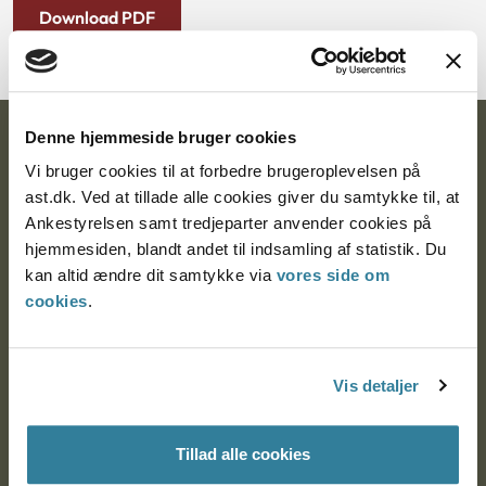
Download PDF
Denne hjemmeside bruger cookies
Ankestyrelsen
Vi bruger cookies til at forbedre brugeroplevelsen på
Postadresse:
ast.dk. Ved at tillade alle cookies giver du samtykke til, at
Ankestyrelsen samt tredjeparter anvender cookies på
Nytorv 7, 2. sal
hjemmesiden, blandt andet til indsamling af statistik. Du
9000 Aalborg
kan altid ændre dit samtykke via
vores side om
cookies
.
Ankestyrelsen Aalborg
Vis detaljer
Ankestyrelsen København
Tillad alle cookies