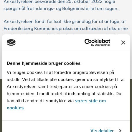
Ankestyrelsen besvarede den 25. oktober 2022 nogle
spørgsmål fra Indenrigs- og Boligministeriet om sagen.
Ankestyrelsen fandt fortsat ikke grundlag for at antage, at
Frederiksberg Kommunes praksis om udtræden af eksterne
bestyrelseshverv ved flytning fra kommunen var ulovlig.
Download PDF
Denne hjemmeside bruger cookies
Vi bruger cookies til at forbedre brugeroplevelsen på
ast.dk. Ved at tillade alle cookies giver du samtykke til, at
Ankestyrelsen samt tredjeparter anvender cookies på
Ankestyrelsen
hjemmesiden, blandt andet til indsamling af statistik. Du
kan altid ændre dit samtykke via
vores side om
Postadresse:
cookies
.
Nytorv 7, 2. sal
9000 Aalborg
Vis detaljer