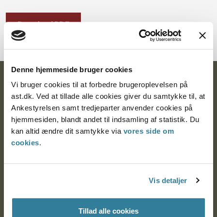
Download PDF
Denne hjemmeside bruger cookies
Ankestyrelsen
Vi bruger cookies til at forbedre brugeroplevelsen på
ast.dk. Ved at tillade alle cookies giver du samtykke til, at
Postadresse:
Ankestyrelsen samt tredjeparter anvender cookies på
hjemmesiden, blandt andet til indsamling af statistik. Du
Nytorv 7, 2. sal
kan altid ændre dit samtykke via
vores side om
9000 Aalborg
cookies
.
Ankestyrelsen Aalborg
Vis detaljer
Ankestyrelsen København
Tillad alle cookies