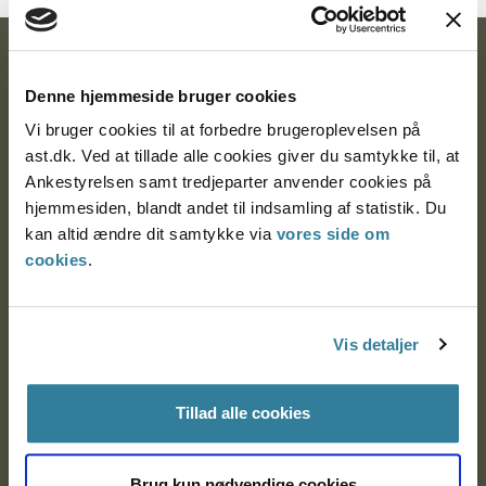
Ankestyrelsen
Denne hjemmeside bruger cookies
Postadresse:
Vi bruger cookies til at forbedre brugeroplevelsen på
ast.dk. Ved at tillade alle cookies giver du samtykke til, at
Nytorv 7, 2. sal
Ankestyrelsen samt tredjeparter anvender cookies på
9000 Aalborg
hjemmesiden, blandt andet til indsamling af statistik. Du
kan altid ændre dit samtykke via
vores side om
cookies
.
Ankestyrelsen Aalborg
Ankestyrelsen København
Vis detaljer
Tillad alle cookies
EAN: 57 98 000 35 48 21
CVR: 1007 4002
Brug kun nødvendige cookies