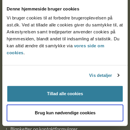
Nytorv 7, 2. sal
Denne hjemmeside bruger cookies
9000 Aalborg
Vi bruger cookies til at forbedre brugeroplevelsen på
ast.dk. Ved at tillade alle cookies giver du samtykke til, at
Ankestyrelsen samt tredjeparter anvender cookies på
Ankestyrelsen Aalborg
hjemmesiden, blandt andet til indsamling af statistik. Du
kan altid ændre dit samtykke via
vores side om
cookies
.
Ankestyrelsen København
Vis detaljer
EAN: 57 98 000 35 48 21
CVR: 1007 4002
Tillad alle cookies
Om Ankestyrelsen
Brug kun nødvendige cookies
Om Ankestyrelsen
Blanketter og kontaktformularer