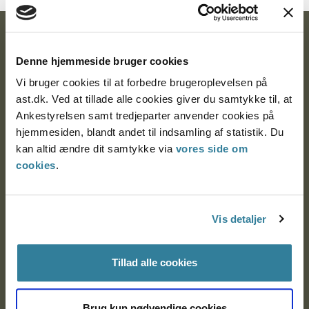
Ankestyrelsen
Denne hjemmeside bruger cookies
Postadresse:
Vi bruger cookies til at forbedre brugeroplevelsen på
ast.dk. Ved at tillade alle cookies giver du samtykke til, at
Nytorv 7, 2. sal
Ankestyrelsen samt tredjeparter anvender cookies på
9000 Aalborg
hjemmesiden, blandt andet til indsamling af statistik. Du
kan altid ændre dit samtykke via
vores side om
cookies
.
Ankestyrelsen Aalborg
Ankestyrelsen København
Vis detaljer
Tillad alle cookies
EAN: 57 98 000 35 48 21
CVR: 1007 4002
Brug kun nødvendige cookies