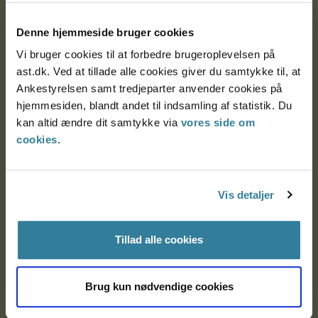
Postadresse:
Denne hjemmeside bruger cookies
Nytorv 7, 2. sal
Vi bruger cookies til at forbedre brugeroplevelsen på
9000 Aalborg
ast.dk. Ved at tillade alle cookies giver du samtykke til, at
Ankestyrelsen samt tredjeparter anvender cookies på
hjemmesiden, blandt andet til indsamling af statistik. Du
Ankestyrelsen Aalborg
kan altid ændre dit samtykke via
vores side om
cookies
.
Ankestyrelsen København
Vis detaljer
EAN: 57 98 000 35 48 21
CVR: 1007 4002
Tillad alle cookies
Om Ankestyrelsen
Brug kun nødvendige cookies
Om Ankestyrelsen