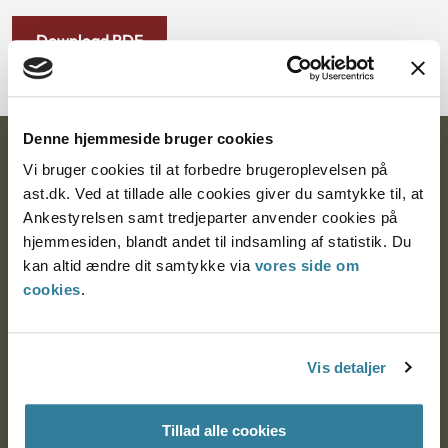
Download PDF
Denne hjemmeside bruger cookies
Ankestyrelsen
Vi bruger cookies til at forbedre brugeroplevelsen på
ast.dk. Ved at tillade alle cookies giver du samtykke til, at
Postadresse:
Ankestyrelsen samt tredjeparter anvender cookies på
hjemmesiden, blandt andet til indsamling af statistik. Du
Nytorv 7, 2. sal
kan altid ændre dit samtykke via
vores side om
9000 Aalborg
cookies
.
Ankestyrelsen Aalborg
Vis detaljer
Ankestyrelsen København
Tillad alle cookies