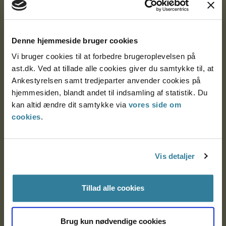
Ankestyrelsen
Denne hjemmeside bruger cookies
Postadresse:
Vi bruger cookies til at forbedre brugeroplevelsen på
Nytorv 7, 2. sal
ast.dk. Ved at tillade alle cookies giver du samtykke til, at
9000 Aalborg
Ankestyrelsen samt tredjeparter anvender cookies på
hjemmesiden, blandt andet til indsamling af statistik. Du
kan altid ændre dit samtykke via
vores side om
Ankestyrelsen Aalborg
cookies
.
Ankestyrelsen København
Vis detaljer
EAN: 57 98 000 35 48 21
Tillad alle cookies
CVR: 1007 4002
Brug kun nødvendige cookies