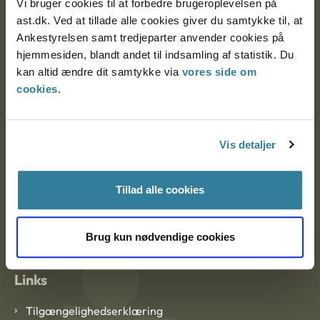
Vi bruger cookies til at forbedre brugeroplevelsen på
Ankestyrelsen Aalborg
ast.dk. Ved at tillade alle cookies giver du samtykke til, at
Ankestyrelsen samt tredjeparter anvender cookies på
Ankestyrelsen København
hjemmesiden, blandt andet til indsamling af statistik. Du
kan altid ændre dit samtykke via
vores side om
cookies
.
EAN: 57 98 000 35 48 21
CVR: 1007 4002
Vis detaljer
Om Ankestyrelsen
Tillad alle cookies
Om Ankestyrelsen
Blanketter og kontaktformularer
Brug kun nødvendige cookies
Links
Tilgængelighedserklæring